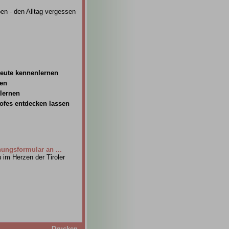
ben - den Alltag vergessen
Leute kennenlernen
ben
lernen
ofes entdecken lassen
h
ungsformular an ...
im Herzen der Tiroler
Drucken