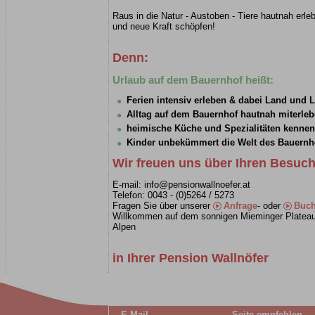
Raus in die Natur - Austoben - Tiere hautnah erle
und neue Kraft schöpfen!
Denn:
Urlaub auf dem Bauernhof heißt:
Ferien intensiv erleben & dabei Land und 
Alltag auf dem Bauernhof hautnah miterle
heimische Küche und Spezialitäten kennen
Kinder unbekümmert die Welt des Bauernh
Wir freuen uns über Ihren Besuc
E-mail: info@pensionwallnoefer.at
Telefon: 0043 - (0)5264 / 5273
Fragen Sie über unserer
Anfrage
- oder
Buch
Willkommen auf dem sonnigen Mieminger Plateau 
Alpen
in Ihrer Pension Wallnöfer
E-Mail
Seite empfehlen