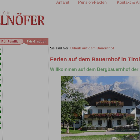
Anfahrt
Pension-Fakten
Kontakt & A
e
Sie sind hier:
Urlaub auf dem Bauernhof
m
f
Ferien auf dem Bauernhof in Tirol
t
Willkommen auf dem Bergbauernhof der F
r
n
e
t
n
e
n
e
t
m
z
n