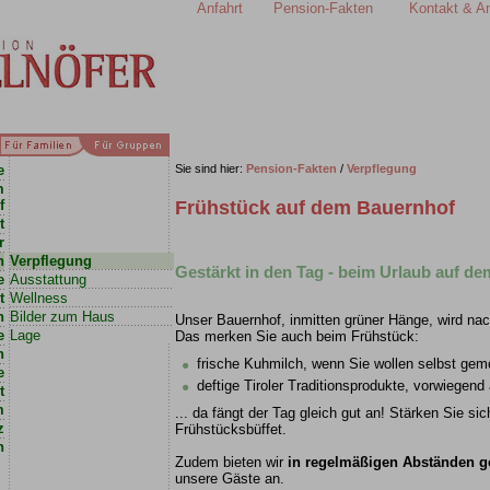
Anfahrt
Pension-Fakten
Kontakt & A
e
Sie sind hier:
Pension-Fakten
/
Verpflegung
m
f
Frühstück auf dem Bauernhof
t
r
n
Verpflegung
Gestärkt in den Tag - beim Urlaub auf d
e
Ausstattung
t
Wellness
n
Bilder zum Haus
Unser Bauernhof, inmitten grüner Hänge, wird nac
e
Lage
Das merken Sie auch beim Frühstück:
n
frische Kuhmilch, wenn Sie wollen selbst ge
e
deftige Tiroler Traditionsprodukte, vorwiegend
t
m
... da fängt der Tag gleich gut an! Stärken Sie si
z
Frühstücksbüffet.
n
Zudem bieten wir
in regelmäßigen Abständen g
unsere Gäste an.