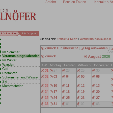
Anfahrt
Pension-Fakten
Kontakt & A
e
Sie sind hier:
Freizeit & Sport
/
Veranstaltungskalender
m
f
Zurück zur Übersicht
|
Tag auswählen
|
t
Ans
Im Sommer
r
Veranstaltungskalender
Zurück
August
2026
n
Im Winter
e
Wandern
KW
Montag
Dienstag
Mittwoch
Donnerstag
F
t
Golf
31
27
28
29
30
n
Radfahren
32
03
04
05
06
e
Schwimmen und Wasser
n
Ski
33
10
11
12
13
e
Motorradferien
t
34
17
18
19
20
m
35
24
25
26
27
z
n
36
31
01
02
03