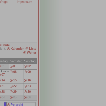
nfrage
Impressum
Heute
icht:
Kalender
,
Liste
Weiter
reitag
Samstag
Sonntag
31
01
02
(Heute)
08
09
07
14
15
16
21
22
23
28
29
30
04
05
06
Polaroid