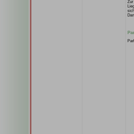
Zur
Lie
sic
Dan
Pa
Par