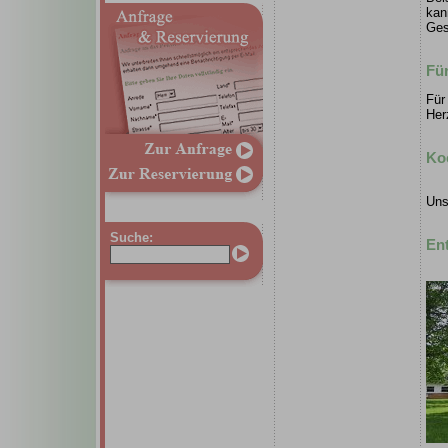
kan
Ges
Fü
Für
Her
Ko
Uns
Suche:
En