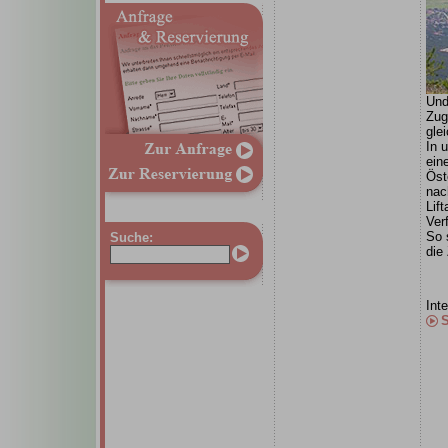
Und
Zug
gle
In 
ein
Öst
nac
Lif
Ver
So 
Suche:
die
Int
S