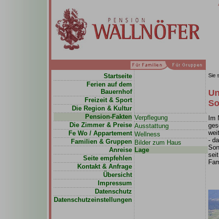
Startseite
Sie 
Ferien auf dem
Bauernhof
Un
Freizeit & Sport
So
Die Region & Kultur
Pension-Fakten
Verpflegung
Im 
Die Zimmer & Preise
ges
Ausstattung
wei
Fe Wo / Appartement
Wellness
- d
Familien & Gruppen
Bilder zum Haus
Son
Anreise
Lage
sei
Seite empfehlen
Fam
Kontakt & Anfrage
Übersicht
Impressum
Datenschutz
Datenschutzeinstellungen